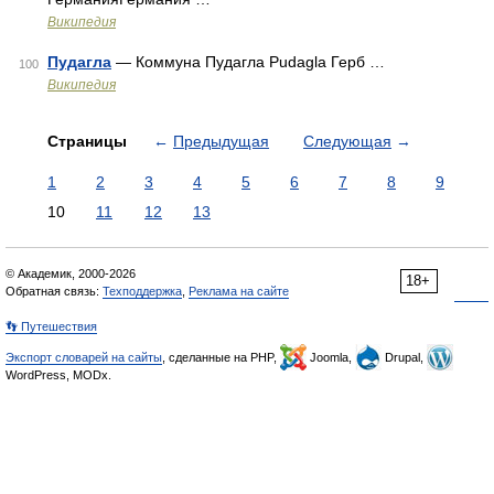
Википедия
Пудагла
— Коммуна Пудагла Pudagla Герб …
100
Википедия
Страницы
←
Предыдущая
Следующая
→
1
2
3
4
5
6
7
8
9
10
11
12
13
© Академик, 2000-2026
18+
Обратная связь:
Техподдержка
,
Реклама на сайте
👣 Путешествия
Экспорт словарей на сайты
, сделанные на PHP,
Joomla,
Drupal,
WordPress, MODx.