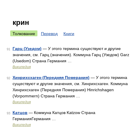
крин
Толкование
Перевод
Книги
Гарц (Узедом)
— У этого термина существуют и другие
91
значения, см. Гарц (значения). Коммуна Гарц (Узедом) Garz
(Usedom) Страна Германия …
Википедия
Хинрихсхаген (Передняя Померания)
— У этого термина
92
существуют и другие значения, см. Хинрихсхаген. Коммуна
Хинрихсхаген (Передняя Померания) Hinrichshagen
(Vorpommern) Страна Германия …
Википедия
Катцов
— Коммуна Катцов Katzow Страна
93
ГерманияГермания …
Википедия