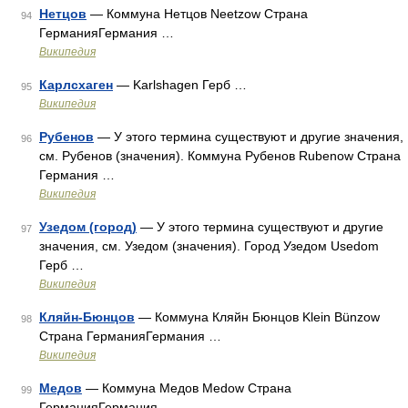
Нетцов
— Коммуна Нетцов Neetzow Страна
94
ГерманияГермания …
Википедия
Карлсхаген
— Karlshagen Герб …
95
Википедия
Рубенов
— У этого термина существуют и другие значения,
96
см. Рубенов (значения). Коммуна Рубенов Rubenow Страна
Германия …
Википедия
Узедом (город)
— У этого термина существуют и другие
97
значения, см. Узедом (значения). Город Узедом Usedom
Герб …
Википедия
Кляйн-Бюнцов
— Коммуна Кляйн Бюнцов Klein Bünzow
98
Страна ГерманияГермания …
Википедия
Медов
— Коммуна Медов Medow Страна
99
ГерманияГермания …